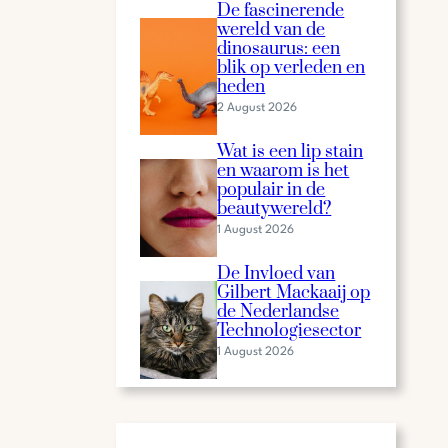
De fascinerende
wereld van de
dinosaurus: een
blik op verleden en
heden
2 August 2026
Wat is een lip stain
en waarom is het
populair in de
beautywereld?
1 August 2026
De Invloed van
Gilbert Mackaaij op
de Nederlandse
Technologiesector
1 August 2026