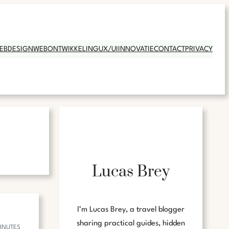
EBDESIGN
WEBONTWIKKELING
UX/UI
INNOVATIE
CONTACT
PRIVACY
Lucas Brey
I’m Lucas Brey, a travel blogger
sharing practical guides, hidden
MINUTES