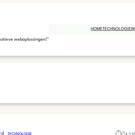
HOME
TECHNOLOGIE
W
vatieve weboplossingen!"
⏱︎
TECHNOLOGIE
⏱︎
4–5 