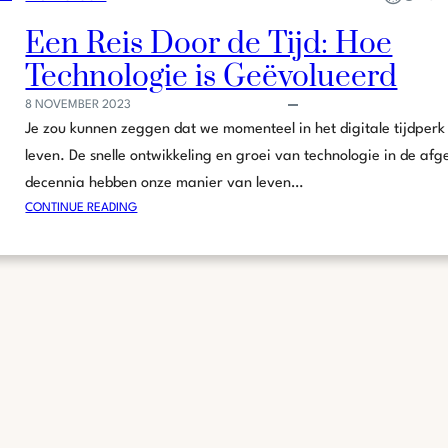
Een Reis Door de Tijd: Hoe
Technologie is Geëvolueerd
8 NOVEMBER 2023
Je zou kunnen zeggen dat we momenteel in het digitale tijdperk
leven. De snelle ontwikkeling en groei van technologie in de afg
decennia hebben onze manier van leven…
:
CONTINUE READING
E
E
N
R
E
I
S
D
O
O