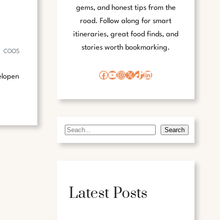
gems, and honest tips from the
road. Follow along for smart
itineraries, great food finds, and
stories worth bookmarking.
COOS
Facebook
YouTube
Instagram
X
TikTok
LinkedIn
elopen
Search
S
e
a
r
c
Latest Posts
h