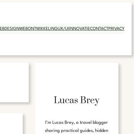
EBDESIGN
WEBONTWIKKELING
UX/UI
INNOVATIE
CONTACT
PRIVACY
Lucas Brey
I’m Lucas Brey, a travel blogger
sharing practical guides, hidden