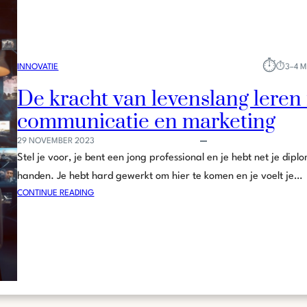
⏱︎
INNOVATIE
⏱︎
3–4 
De kracht van levenslang leren 
communicatie en marketing
29 NOVEMBER 2023
Stel je voor, je bent een jong professional en je hebt net je dipl
handen. Je hebt hard gewerkt om hier te komen en je voelt je…
:
CONTINUE READING
D
E
K
R
A
C
H