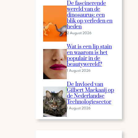
De fascinerende
wereld van de
dinosaurus: een
blik op verleden en
heden
2 August 2026
Wat is een lip stain
en waarom is het
populair in de
beautywereld?
1 August 2026
De Invloed van
Gilbert Mackaaij op
de Nederlandse
Technologiesector
1 August 2026