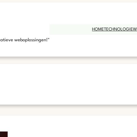
HOME
TECHNOLOGIE
W
vatieve weboplossingen!"