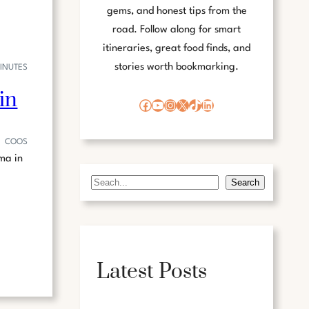
gems, and honest tips from the
road. Follow along for smart
itineraries, great food finds, and
stories worth bookmarking.
MINUTES
in
Facebook
YouTube
Instagram
X
TikTok
LinkedIn
COOS
oma in
Search
S
e
a
r
c
Latest Posts
h