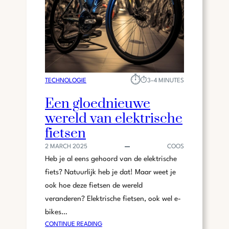
H
H
N
E
I
B
S
B
C
E
H
N
E
V
⏱︎
U
TECHNOLOGIE
⏱︎
3–4 MINUTES
E
I
Een gloednieuwe
R
T
A
wereld van elektrische
D
N
A
fietsen
D
G
E
2 MARCH 2025
COOS
I
R
Heb je al eens gehoord van de elektrische
N
D
G
fiets? Natuurlijk heb je dat! Maar weet je
E
ook hoe deze fietsen de wereld
N
veranderen? Elektrische fietsen, ook wel e-
B
bikes…
I
:
CONTINUE READING
J