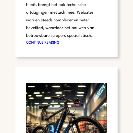
E
biedt, brengt het ook technische
I
uitdagingen met zich mee. Websites
N
worden steeds complexer en beter
N
O
beveiligd, waardoor het bouwen van
V
betrouwbare scrapers specialistisch…
A
:
CONTINUE READING
T
D
I
E
E
G
S
R
E
O
-
O
C
T
O
S
M
T
M
E
E
T
R
E
C
C
E