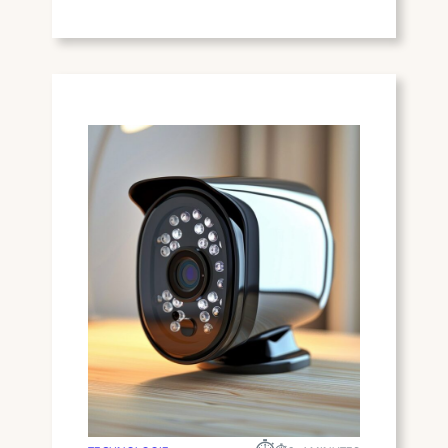
E
W
E
E
N
B
G
S
L
C
O
R
E
A
D
P
N
I
I
N
E
G
U
(
W
E
E
N
W
H
E
O
R
E
E
J
L
E
D
Z