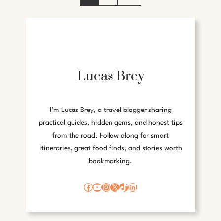
H
L
N
E
O
V
L
E
O
N
G
I
Lucas Brey
S
C
H
I’m Lucas Brey, a travel blogger sharing
E
R
practical guides, hidden gems, and honest tips
E
from the road. Follow along for smart
V
itineraries, great food finds, and stories worth
O
bookmarking.
L
U
Facebook
YouTube
Instagram
X
TikTok
LinkedIn
T
I
E
: