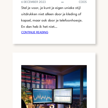
H
6 DECEMBER 2023
COOS
U
Stel je voor, je kunt je eigen unieke stijl
I
uitdrukken niet alleen door je kleding of
S
kapsel, maar ook door je telefoonhoesje.
E
En dan heb ik het niet…
I
:
CONTINUE READING
G
E
E
E
N
N
L
W
I
E
J
R
K
E
?
L
D
V
A
N
M
O