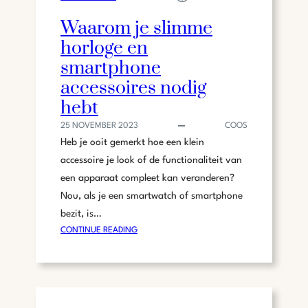
S
T
Waarom je slimme
R
horloge en
E
N
smartphone
D
accessoires nodig
S
hebt
?
25 NOVEMBER 2023
COOS
Heb je ooit gemerkt hoe een klein
accessoire je look of de functionaliteit van
een apparaat compleet kan veranderen?
Nou, als je een smartwatch of smartphone
bezit, is…
:
CONTINUE READING
W
A
A
R
O