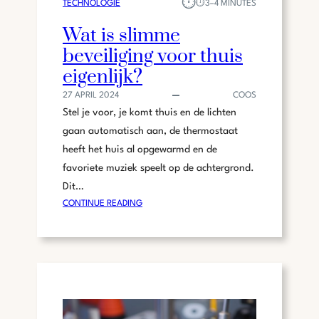
⏱︎
V
TECHNOLOGIE
⏱︎
3–4 MINUTES
E
A
O
Wat is slimme
N
P
beveiliging voor thuis
E
L
L
eigenlijk?
O
E
S
27 APRIL 2024
COOS
K
T
Stel je voor, je komt thuis en de lichten
T
)
R
gaan automatisch aan, de thermostaat
I
heeft het huis al opgewarmd en de
S
favoriete muziek speelt op de achtergrond.
C
Dit…
H
:
CONTINUE READING
E
W
F
A
I
T
E
I
T
S
S
S
E
L
N