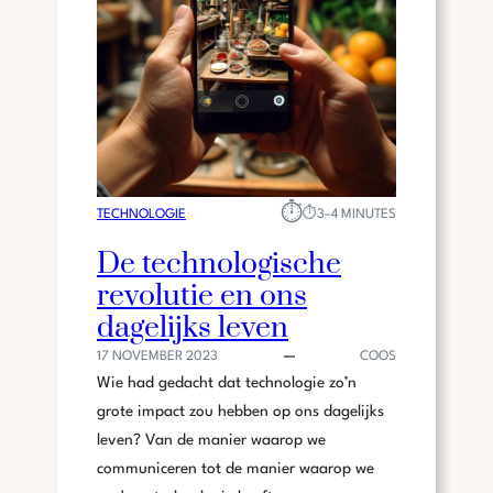
O
S
D
C
I
H
G
E
H
G
E
O
B
L
T
F
⏱︎
D
TECHNOLOGIE
⏱︎
3–4 MINUTES
I
De technologische
E
revolutie en ons
N
E
dagelijks leven
D
17 NOVEMBER 2023
COOS
E
Wie had gedacht dat technologie zo’n
R
L
grote impact zou hebben op ons dagelijks
A
leven? Van de manier waarop we
N
communiceren tot de manier waarop we
D