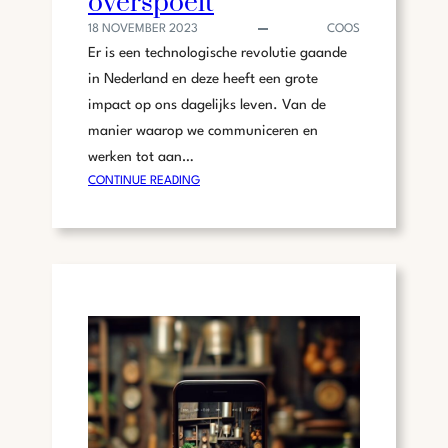
overspoelt
A
18 NOVEMBER 2023
COOS
R
Er is een technologische revolutie gaande
T
P
in Nederland en deze heeft een grote
H
impact op ons dagelijks leven. Van de
O
manier waarop we communiceren en
N
werken tot aan…
E
:
CONTINUE READING
A
D
C
E
C
T
E
E
S
C
S
H
O
N
I
O
R
L
E
O
S
G
N
I