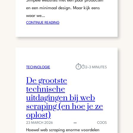
Simpele websites met een paar producten
en een minimaal design. Maar kijk eens
waar we…
:
CONTINUE READING
H
O
E
T
E
C
⏱︎
TECHNOLOGIE
⏱︎
2–3 MINUTES
H
N
De grootste
O
technische
L
O
uitdagingen bij web
G
scraping (en hoe je ze
I
oplost)
S
C
23 MARCH 2026
COOS
H
Hoewel web scraping enorme voordelen