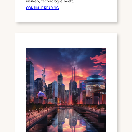
werken, technologie heeft…
O
:
CONTINUE READING
V
D
E
E
R
T
S
E
P
C
O
H
E
N
L
O
T
L
O
G
I
S
C
H
E
R
E
V