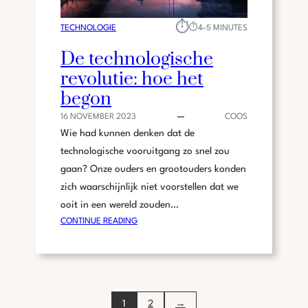
O
⏱︎
L
TECHNOLOGIE
⏱︎
4–5 MINUTES
U
De technologische
T
revolutie: hoe het
I
E
begon
E
16 NOVEMBER 2023
COOS
N
Wie had kunnen denken dat de
O
N
technologische vooruitgang zo snel zou
S
gaan? Onze ouders en grootouders konden
D
zich waarschijnlijk niet voorstellen dat we
A
ooit in een wereld zouden…
G
:
CONTINUE READING
E
D
L
E
I
T
J
E
K
C
S
1
2
→