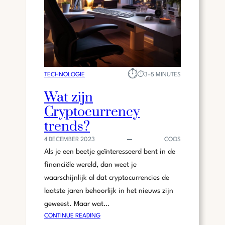
G
E
L
I
J
K
⏱︎
H
TECHNOLOGIE
⏱︎
3–5 MINUTES
E
Wat zijn
D
Cryptocurrency
E
N
trends?
M
4 DECEMBER 2023
COOS
E
Als je een beetje geïnteresseerd bent in de
T
P
financiële wereld, dan weet je
E
waarschijnlijk al dat cryptocurrencies de
R
laatste jaren behoorlijk in het nieuws zijn
S
geweest. Maar wat…
O
:
CONTINUE READING
O