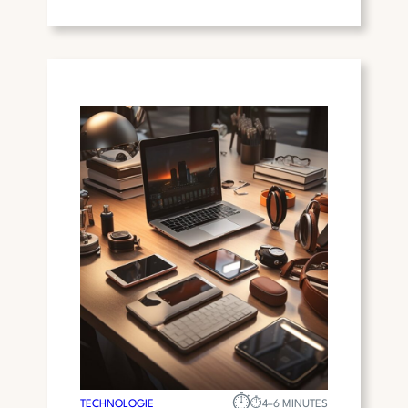
W
N
A
L
T
I
Z
J
I
K
J
E
N
T
C
E
R
L
Y
E
P
F
T
O
O
O
C
N
U
H
R
O
R
E
E
S
N
J
C
E
⏱︎
Y
TECHNOLOGIE
⏱︎
4–6 MINUTES