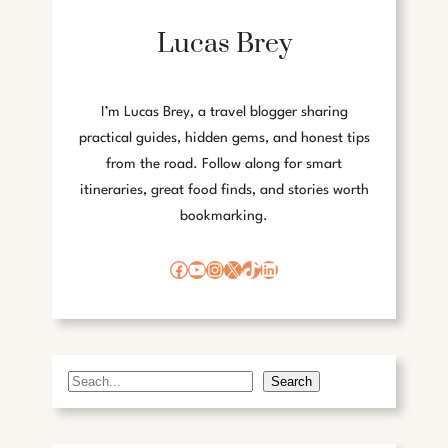
A
Lucas Brey
N
I
N
T
I’m Lucas Brey, a travel blogger sharing
E
practical guides, hidden gems, and honest tips
R
from the road. Follow along for smart
A
itineraries, great food finds, and stories worth
C
bookmarking.
T
I
E
Facebook
YouTube
Instagram
X
TikTok
LinkedIn
F
O
N
T
W
Search
S
E
e
R
a
P