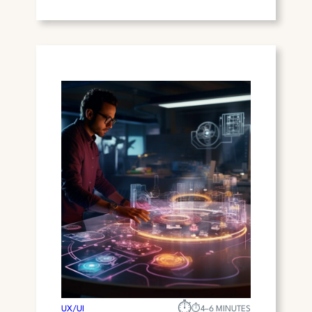
H
E
T
B
E
L
A
N
G
V
A
N
U
X
/
U
I
I
N
D
⏱︎
E
UX/UI
⏱︎
4–6 MINUTES