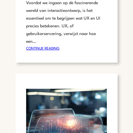
Voordat we ingaan op de fascinerende
wereld van interactieontwerp, is het
essentieel om te begrijpen wat UX en UI
precies betekenen. UX, of
gebruikerservaring, verwijst naar hoe
een…
:
CONTINUE READING
B
E
G
R
I
J
P
E
N
V
A
N