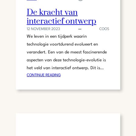
D
De kracht van
I
interactief ontwerp
G
I
12 NOVEMBER 2023
COOS
T
We leven in een tijdperk waarin
A
technologie voortdurend evolueert en
L
verandert. Een van de meest fascinerende
E
W
aspecten van deze technologie-evolutie is
E
het veld van interactief ontwerp. Dit is…
R
:
CONTINUE READING
E
D
L
E
D
K
R
A
C
H
T
V