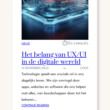
D
E
T
E
R
M
E
N
⏱︎
:
UX/UI
⏱︎
3–5 MINUTES
U
Het belang van UX/UI
X
in de digitale wereld
E
N
13 NOVEMBER 2023
COOS
U
Technologie speelt een cruciale rol in ons
I
dagelijks leven. We zijn omringd door
apps, websites en software die ons helpen
met alles, van boodschappen doen tot het
beheren…
:
CONTINUE READING