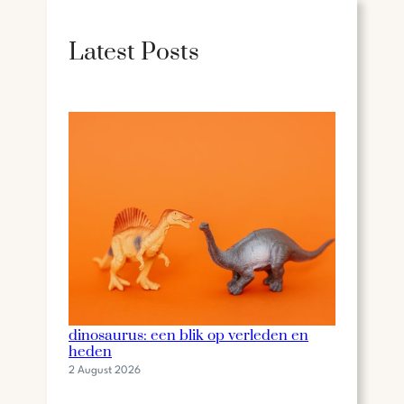
r
c
Latest Posts
h
De fascinerende wereld van de
dinosaurus: een blik op verleden en
heden
2 August 2026