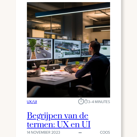
⏱︎
UX/UI
⏱︎
3–4 MINUTES
Begrijpen van de
termen: UX en UI
14 NOVEMBER 2023
COOS