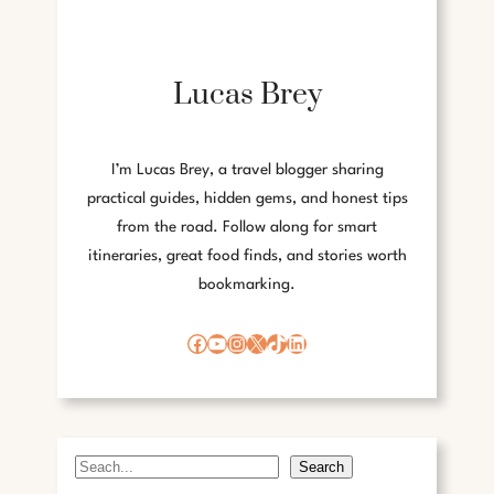
Lucas Brey
I’m Lucas Brey, a travel blogger sharing
practical guides, hidden gems, and honest tips
from the road. Follow along for smart
itineraries, great food finds, and stories worth
bookmarking.
Facebook
YouTube
Instagram
X
TikTok
LinkedIn
Search
S