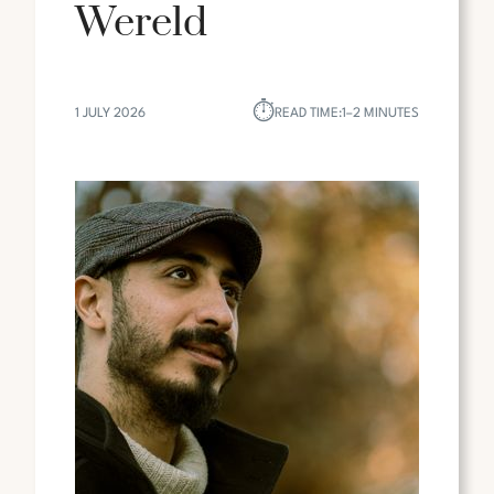
Wereld
⏱︎
1 JULY 2026
READ TIME:
1–2 MINUTES