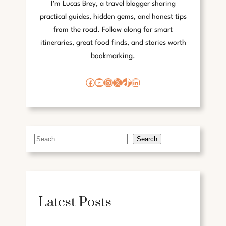
I’m Lucas Brey, a travel blogger sharing
practical guides, hidden gems, and honest tips
from the road. Follow along for smart
itineraries, great food finds, and stories worth
bookmarking.
Facebook
YouTube
Instagram
X
TikTok
LinkedIn
Search
S
e
a
r
c
Latest Posts
h