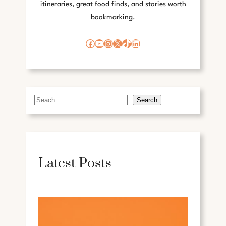
itineraries, great food finds, and stories worth
bookmarking.
Facebook
YouTube
Instagram
X
TikTok
LinkedIn
Search
S
e
a
r
c
Latest Posts
h