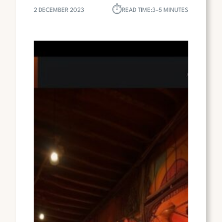
⏱︎
2 DECEMBER 2023
READ TIME:
3–5 MINUTES