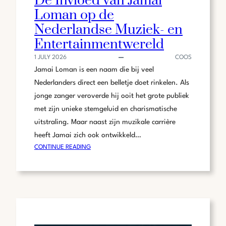
De Invloed van Jamai
Loman op de
Nederlandse Muziek- en
Entertainmentwereld
1 JULY 2026
COOS
Jamai Loman is een naam die bij veel
Nederlanders direct een belletje doet rinkelen. Als
jonge zanger veroverde hij ooit het grote publiek
met zijn unieke stemgeluid en charismatische
uitstraling. Maar naast zijn muzikale carrière
heeft Jamai zich ook ontwikkeld…
:
CONTINUE READING
DE
INVLOED
VAN
JAMAI
LOMAN
OP
DE