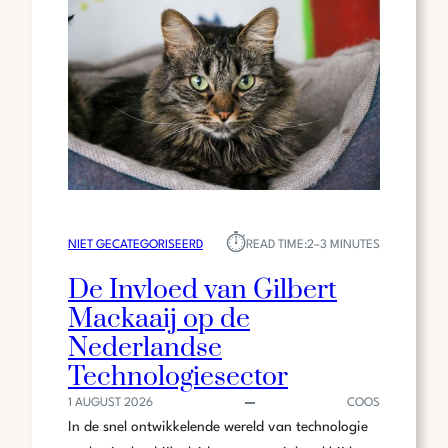
IS
HET
POPULAIR
IN
DE
BEAUTYWERELD?
⏱︎
NIET GECATEGORISEERD
READ TIME:
2–3 MINUTES
De Invloed van Gilbert
Mackaaij op de
Nederlandse
Technologiesector
1 AUGUST 2026
COOS
In de snel ontwikkelende wereld van technologie