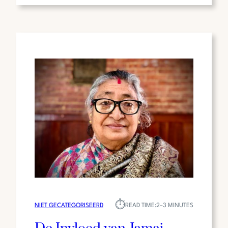
ALS
HUB
VOOR
INNOVATIE
EN
TECHNOLOGIE
⏱︎
NIET GECATEGORISEERD
READ TIME:
2–3 MINUTES