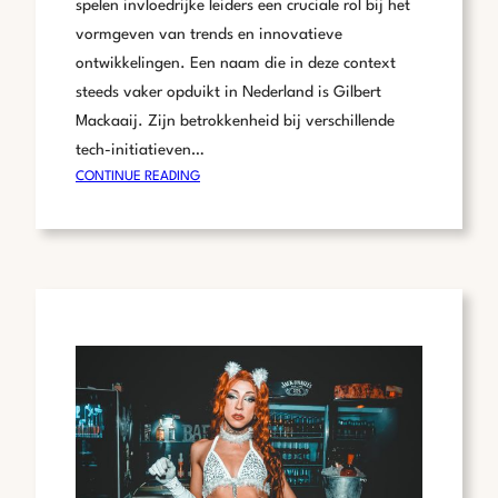
spelen invloedrijke leiders een cruciale rol bij het
vormgeven van trends en innovatieve
ontwikkelingen. Een naam die in deze context
steeds vaker opduikt in Nederland is Gilbert
Mackaaij. Zijn betrokkenheid bij verschillende
tech-initiatieven…
:
CONTINUE READING
DE
INVLOED
VAN
GILBERT
MACKAAIJ
OP
DE
NEDERLANDSE
TECHNOLOGIESECTOR