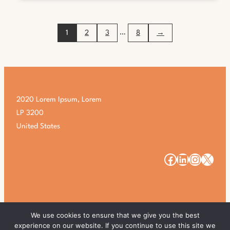
VAN
DE
MACBOOK
…
1
2
3
8
→
AIR
M4:
WAT
JE
MOET
WETEN
2020 Lorem Ipsum, Lorem
LP 3200
United States
#
#
#
#
We use cookies to ensure that we give you the best
experience on our website. If you continue to use this site we