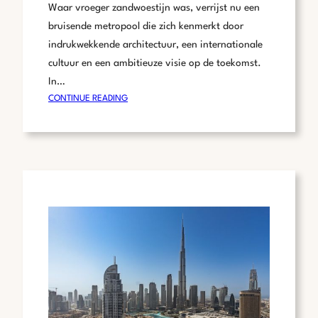
Waar vroeger zandwoestijn was, verrijst nu een
bruisende metropool die zich kenmerkt door
indrukwekkende architectuur, een internationale
cultuur en een ambitieuze visie op de toekomst.
In…
:
CONTINUE READING
DUBAI:
EEN
VOORLOPER
IN
SLIMME
STEDEN
EN
TECHNOLOGISCHE
INNOVATIE