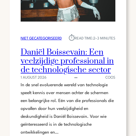
⏱︎
NIET GECATEGORISEERD
READ TIME:
2–3 MINUTES
Daniël Boissevain: Een
veelzijdige professional in
de technologische sector
1 AUGUST 2026
COOS
In de snel evoluerende wereld van technologie
speelt kennis over mensen achter de schermen
een belangrijke rol. Eén van die professionals die
opvallen door hun veelzijdigheid en
deskundigheid is Daniël Boissevain. Voor wie
geïnteresseerd is in de technologische
ontwikkelingen en…