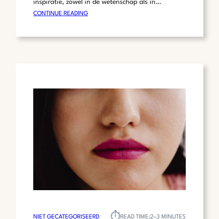
inspiratie, zowel in de wetenschap als in…
:
CONTINUE READING
DE
FASCINERENDE
WERELD
VAN
DE
DINOSAURUS:
EEN
BLIK
OP
VERLEDEN
EN
HEDEN
⏱︎
NIET GECATEGORISEERD
READ TIME:
2–3 MINUTES