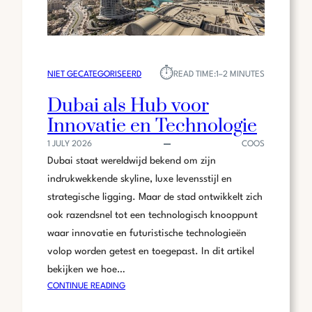
⏱︎
NIET GECATEGORISEERD
READ TIME:
1–2 MINUTES
Dubai als Hub voor
Innovatie en Technologie
1 JULY 2026
COOS
Dubai staat wereldwijd bekend om zijn
indrukwekkende skyline, luxe levensstijl en
strategische ligging. Maar de stad ontwikkelt zich
ook razendsnel tot een technologisch knooppunt
waar innovatie en futuristische technologieën
volop worden getest en toegepast. In dit artikel
bekijken we hoe…
:
CONTINUE READING
DUBAI