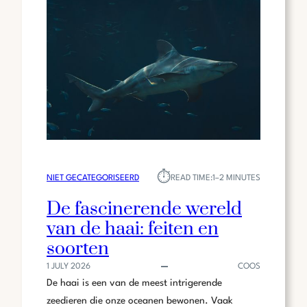
NEDERLANDSE
MUZIEK-
EN
ENTERTAINMENTWERELD
⏱︎
NIET GECATEGORISEERD
READ TIME:
1–2 MINUTES
De fascinerende wereld
van de haai: feiten en
soorten
1 JULY 2026
COOS
De haai is een van de meest intrigerende
zeedieren die onze oceanen bewonen. Vaak