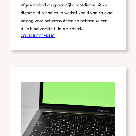
afgeschilderd als gevaarlijke roofdieren uit de
diepzee, zijn haaien in werkelijkheid van cruciaal
belang voor het ecosysteem en hebben ze een
rijke biodiversiteit. In dit artikel…
:
CONTINUE READING
DE
FASCINERENDE
WERELD
VAN
DE
HAAI:
FEITEN
EN
SOORTEN