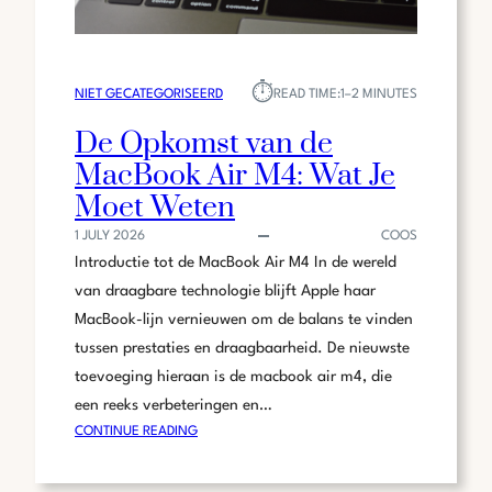
⏱︎
NIET GECATEGORISEERD
READ TIME:
1–2 MINUTES
De Opkomst van de
MacBook Air M4: Wat Je
Moet Weten
1 JULY 2026
COOS
Introductie tot de MacBook Air M4 In de wereld
van draagbare technologie blijft Apple haar
MacBook-lijn vernieuwen om de balans te vinden
tussen prestaties en draagbaarheid. De nieuwste
toevoeging hieraan is de macbook air m4, die
een reeks verbeteringen en…
:
CONTINUE READING
DE
OPKOMST