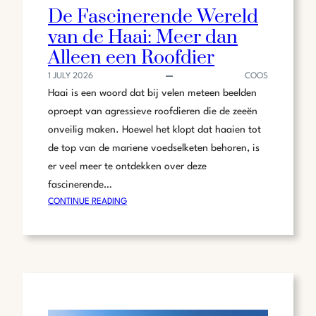
De Fascinerende Wereld
van de Haai: Meer dan
Alleen een Roofdier
1 JULY 2026
COOS
Haai is een woord dat bij velen meteen beelden
oproept van agressieve roofdieren die de zeeën
onveilig maken. Hoewel het klopt dat haaien tot
de top van de mariene voedselketen behoren, is
er veel meer te ontdekken over deze
fascinerende…
:
CONTINUE READING
DE
FASCINERENDE
WERELD
VAN
DE
HAAI:
MEER