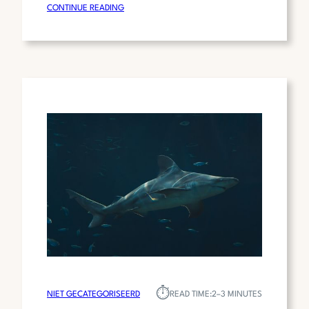
:
CONTINUE READING
DANIËL
BOISSEVAIN:
EEN
VEELZIJDIGE
PROFESSIONAL
IN
DE
TECHNOLOGISCHE
SECTOR
⏱︎
NIET GECATEGORISEERD
READ TIME:
2–3 MINUTES