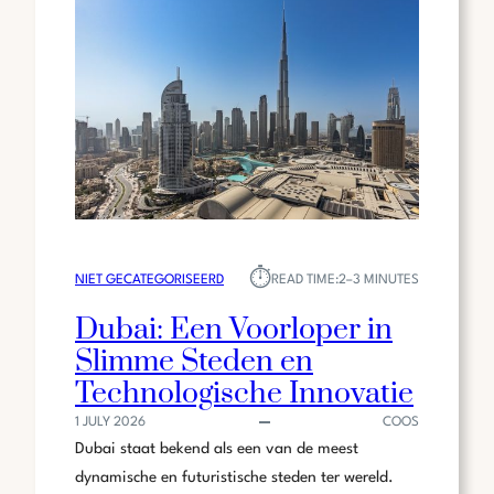
DAN
ALLEEN
EEN
ROOFDIER
⏱︎
NIET GECATEGORISEERD
READ TIME:
2–3 MINUTES
Dubai: Een Voorloper in
Slimme Steden en
Technologische Innovatie
1 JULY 2026
COOS
Dubai staat bekend als een van de meest
dynamische en futuristische steden ter wereld.