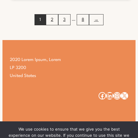
VAN
DE
MACBOOK
…
1
2
3
8
→
AIR
M4:
WAT
JE
MOET
WETEN
2020 Lorem Ipsum, Lorem
LP 3200
United States
#
#
#
#
We use cookies to ensure that we give you the best
experience on our website. If you continue to use this site we