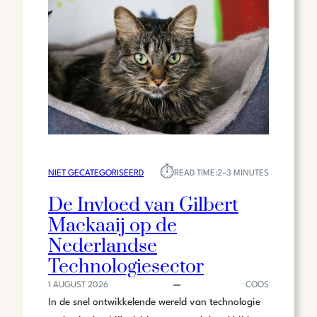
IS
HET
POPULAIR
IN
DE
BEAUTYWERELD?
⏱︎
NIET GECATEGORISEERD
READ TIME:
2–3 MINUTES
De Invloed van Gilbert
Mackaaij op de
Nederlandse
Technologiesector
1 AUGUST 2026
COOS
In de snel ontwikkelende wereld van technologie