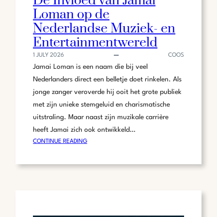
De Invloed van Jamai
Loman op de
Nederlandse Muziek- en
Entertainmentwereld
1 JULY 2026
COOS
Jamai Loman is een naam die bij veel
Nederlanders direct een belletje doet rinkelen. Als
jonge zanger veroverde hij ooit het grote publiek
met zijn unieke stemgeluid en charismatische
uitstraling. Maar naast zijn muzikale carrière
heeft Jamai zich ook ontwikkeld…
:
CONTINUE READING
DE
INVLOED
VAN
JAMAI
LOMAN
OP
DE