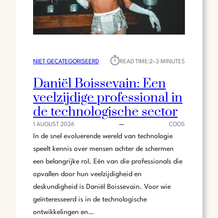
⏱︎
NIET GECATEGORISEERD
READ TIME:
2–3 MINUTES
Daniël Boissevain: Een
veelzijdige professional in
de technologische sector
1 AUGUST 2026
COOS
In de snel evoluerende wereld van technologie
speelt kennis over mensen achter de schermen
een belangrijke rol. Eén van die professionals die
opvallen door hun veelzijdigheid en
deskundigheid is Daniël Boissevain. Voor wie
geïnteresseerd is in de technologische
ontwikkelingen en…