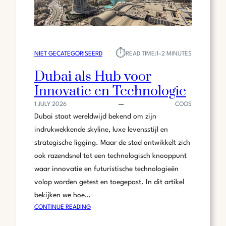
⏱︎
NIET GECATEGORISEERD
READ TIME:
1–2 MINUTES
Dubai als Hub voor
Innovatie en Technologie
1 JULY 2026
COOS
Dubai staat wereldwijd bekend om zijn
indrukwekkende skyline, luxe levensstijl en
strategische ligging. Maar de stad ontwikkelt zich
ook razendsnel tot een technologisch knooppunt
waar innovatie en futuristische technologieën
volop worden getest en toegepast. In dit artikel
bekijken we hoe…
:
CONTINUE READING
DUBAI