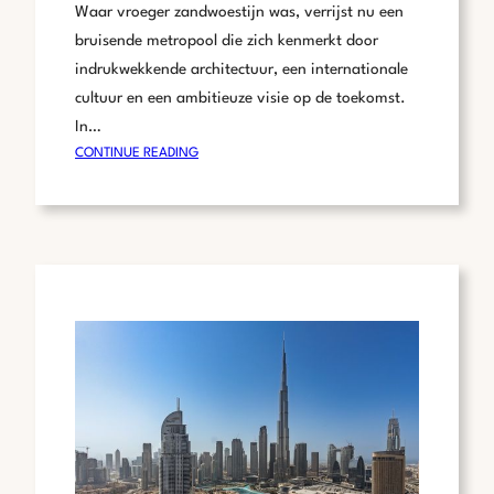
Waar vroeger zandwoestijn was, verrijst nu een
bruisende metropool die zich kenmerkt door
indrukwekkende architectuur, een internationale
cultuur en een ambitieuze visie op de toekomst.
In…
:
CONTINUE READING
DUBAI:
EEN
VOORLOPER
IN
SLIMME
STEDEN
EN
TECHNOLOGISCHE
INNOVATIE