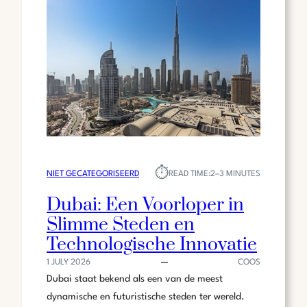
DAN
ALLEEN
EEN
ROOFDIER
⏱︎
NIET GECATEGORISEERD
READ TIME:
2–3 MINUTES
Dubai: Een Voorloper in
Slimme Steden en
Technologische Innovatie
1 JULY 2026
COOS
Dubai staat bekend als een van de meest
dynamische en futuristische steden ter wereld.