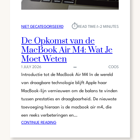
⏱︎
NIET GECATEGORISEERD
READ TIME:
1–2 MINUTES
De Opkomst van de
MacBook Air M4: Wat Je
Moet Weten
1 JULY 2026
COOS
Introductie tot de MacBook Air M4 In de wereld
van draagbare technologie blijft Apple haar
MacBook-lijn vernieuwen om de balans te vinden
tussen prestaties en draagbaarheid. De nieuwste
toevoeging hieraan is de macbook air m4, die
een reeks verbeteringen en…
:
CONTINUE READING
DE
OPKOMST