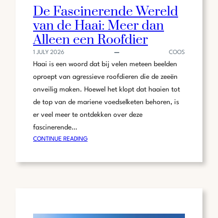
De Fascinerende Wereld
van de Haai: Meer dan
Alleen een Roofdier
1 JULY 2026
COOS
Haai is een woord dat bij velen meteen beelden
oproept van agressieve roofdieren die de zeeën
onveilig maken. Hoewel het klopt dat haaien tot
de top van de mariene voedselketen behoren, is
er veel meer te ontdekken over deze
fascinerende…
:
CONTINUE READING
DE
FASCINERENDE
WERELD
VAN
DE
HAAI:
MEER