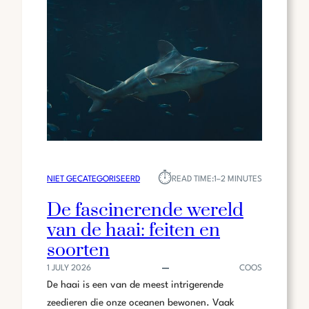
NEDERLANDSE
MUZIEK-
EN
ENTERTAINMENTWERELD
⏱︎
NIET GECATEGORISEERD
READ TIME:
1–2 MINUTES
De fascinerende wereld
van de haai: feiten en
soorten
1 JULY 2026
COOS
De haai is een van de meest intrigerende
zeedieren die onze oceanen bewonen. Vaak