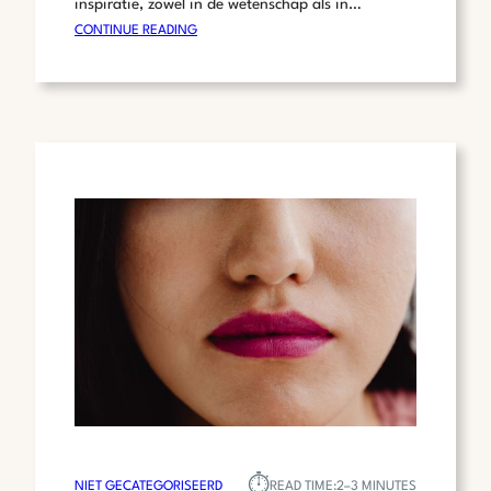
inspiratie, zowel in de wetenschap als in…
:
CONTINUE READING
DE
FASCINERENDE
WERELD
VAN
DE
DINOSAURUS:
EEN
BLIK
OP
VERLEDEN
EN
HEDEN
⏱︎
NIET GECATEGORISEERD
READ TIME:
2–3 MINUTES