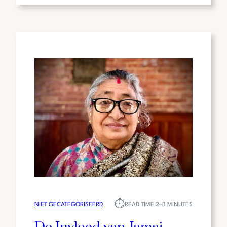
ALS
HUB
VOOR
INNOVATIE
EN
TECHNOLOGIE
⏱︎
NIET GECATEGORISEERD
READ TIME:
2–3 MINUTES