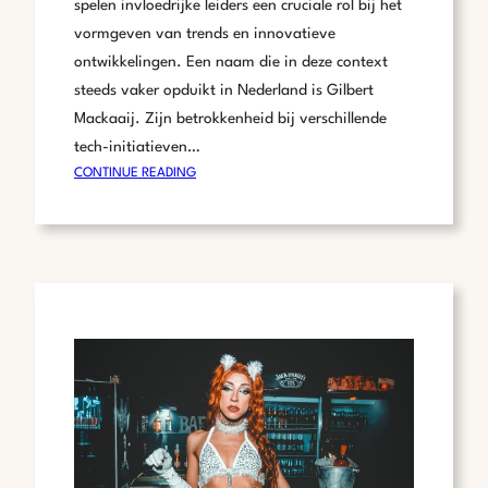
spelen invloedrijke leiders een cruciale rol bij het
vormgeven van trends en innovatieve
ontwikkelingen. Een naam die in deze context
steeds vaker opduikt in Nederland is Gilbert
Mackaaij. Zijn betrokkenheid bij verschillende
tech-initiatieven…
:
CONTINUE READING
DE
INVLOED
VAN
GILBERT
MACKAAIJ
OP
DE
NEDERLANDSE
TECHNOLOGIESECTOR