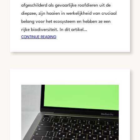
afgeschilderd als gevaarlijke roofdieren uit de
diepzee, zijn haaien in werkelijkheid van cruciaal
belang voor het ecosysteem en hebben ze een
rijke biodiversiteit. In dit artikel…
:
CONTINUE READING
DE
FASCINERENDE
WERELD
VAN
DE
HAAI:
FEITEN
EN
SOORTEN