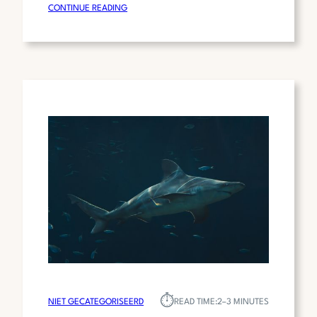
:
CONTINUE READING
DANIËL
BOISSEVAIN:
EEN
VEELZIJDIGE
PROFESSIONAL
IN
DE
TECHNOLOGISCHE
SECTOR
⏱︎
NIET GECATEGORISEERD
READ TIME:
2–3 MINUTES